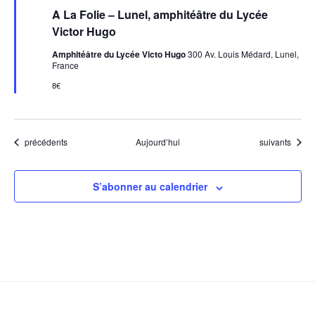
i
A La Folie – Lunel, amphitéâtre du Lycée
s
e
Victor Hugo
n
a
Amphitéâtre du Lycée Victo Hugo
300 Av. Louis Médard, Lunel,
v
France
a
n
8€
t
Évènements
Évènements
précédents
Aujourd’hui
suivants
S’abonner au calendrier