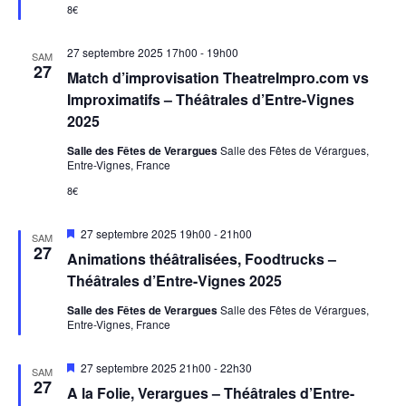
n
8€
t
27 septembre 2025 17h00
-
19h00
SAM
27
Match d’improvisation TheatreImpro.com vs
Improximatifs – Théâtrales d’Entre-Vignes
2025
Salle des Fêtes de Verargues
Salle des Fêtes de Vérargues,
Entre-Vignes, France
8€
M
27 septembre 2025 19h00
-
21h00
SAM
i
27
Animations théâtralisées, Foodtrucks –
s
e
Théâtrales d’Entre-Vignes 2025
n
a
Salle des Fêtes de Verargues
Salle des Fêtes de Vérargues,
v
Entre-Vignes, France
a
n
t
M
27 septembre 2025 21h00
-
22h30
SAM
i
27
A la Folie, Verargues – Théâtrales d’Entre-
s