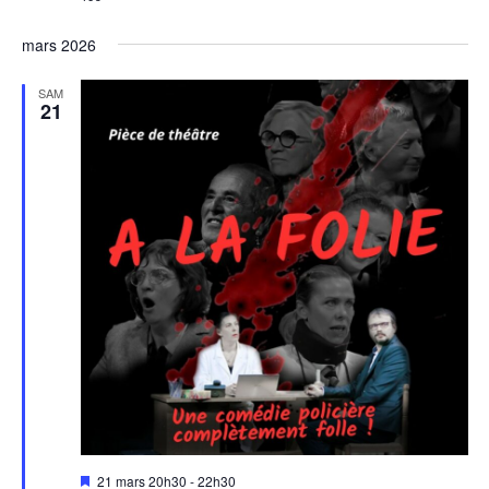
mars 2026
SAM
21
M
21 mars 20h30
-
22h30