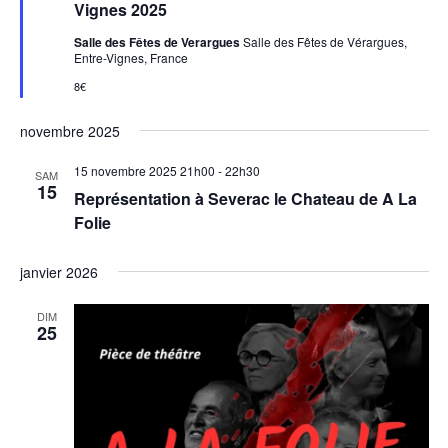
e
Vignes 2025
n
a
Salle des Fêtes de Verargues
Salle des Fêtes de Vérargues,
v
Entre-Vignes, France
a
n
8€
t
novembre 2025
15 novembre 2025 21h00
-
22h30
SAM
15
Représentation à Severac le Chateau de A La
Folie
janvier 2026
DIM
25