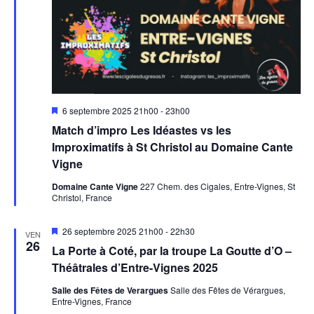
n
d
t
e
v
u
e
M
6 septembre 2025 21h00
-
23h00
s
i
Match d’impro Les Idéastes vs les
É
s
e
Improximatifs à St Christol au Domaine Cante
v
n
Vigne
a
è
v
Domaine Cante Vigne
227 Chem. des Cigales, Entre-Vignes, St
a
n
Christol, France
n
e
t
m
M
26 septembre 2025 21h00
-
22h30
VEN
i
26
La Porte à Coté, par la troupe La Goutte d’O –
e
s
e
Théâtrales d’Entre-Vignes 2025
n
n
a
t
Salle des Fêtes de Verargues
Salle des Fêtes de Vérargues,
v
Entre-Vignes, France
s
a