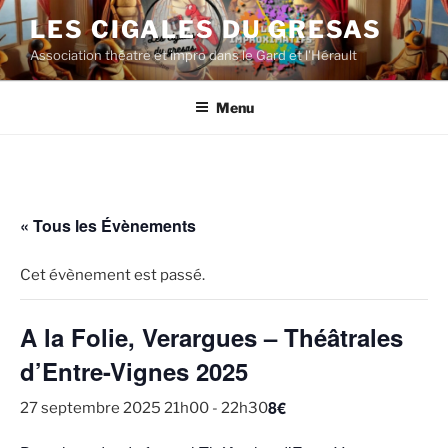
Aller
LES CIGALES DU GRESAS
au
Association théatre et impro dans le Gard et l'Hérault
contenu
principal
Menu
« Tous les Évènements
Cet évènement est passé.
A la Folie, Verargues – Théâtrales
d’Entre-Vignes 2025
8€
27 septembre 2025 21h00
-
22h30