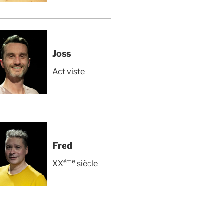
Joss
Activiste
Fred
ème
XX
siècle