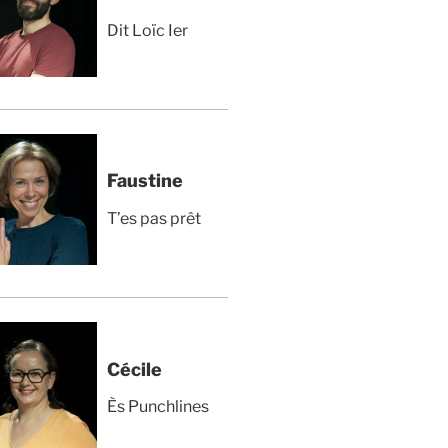
Dit Loïc Ier
Faustine
T’es pas prêt
Cécile
Ès Punchlines