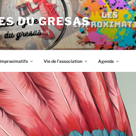
ES DU GRESAS
ns le Gard et l'Hérault
Improximatifs
Vie de l’association
Agenda