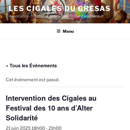
Aller
LES CIGALES DU GRESAS
au
Association théatre et impro dans le Gard et l'Hérault
contenu
principal
Menu
« Tous les Évènements
Cet évènement est passé.
Intervention des Cigales au
Festival des 10 ans d’Alter
Solidarité
21 juin 2025 18h00
-
21h00