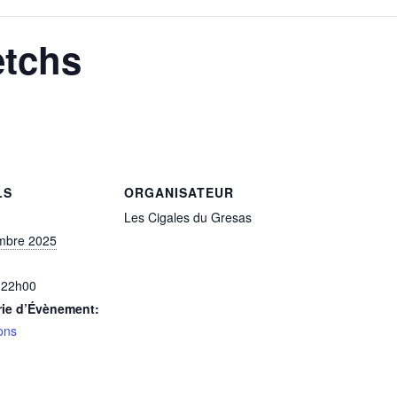
etchs
LS
ORGANISATEUR
Les Cigales du Gresas
mbre 2025
 22h00
rie d’Évènement:
ons