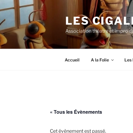
Aller
au
LES CIGAL
contenu
principal
Association théatre et impro da
Accueil
A la Folie
Les 
« Tous les Évènements
Cet évènement est passé.