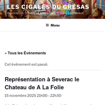
Aller
LES CIGALES DU GRESAS
au
Association théatre et impro dans le Gard et l'Hérault
contenu
principal
Menu
« Tous les Évènements
Cet évènement est passé.
Représentation à Severac le
Chateau de A La Folie
15 novembre 2025 21h00
-
22h30