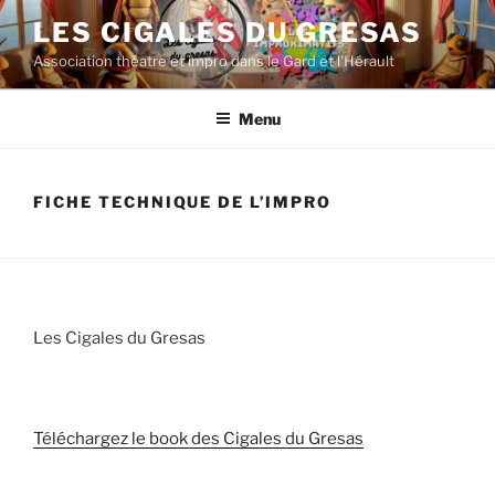
Aller
LES CIGALES DU GRESAS
au
Association théatre et impro dans le Gard et l'Hérault
contenu
principal
Menu
FICHE TECHNIQUE DE L’IMPRO
Les Cigales du Gresas
Téléchargez le book des Cigales du Gresas