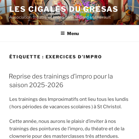
Aller
LES CIGALES DU GRESAS
au
Association théatre et impro dans le Gard et l'Hérault
contenu
principal
Menu
ÉTIQUETTE :
EXERCICES D’IMPRO
Reprise des trainings d’impro pour la
saison 2025-2026
Les trainings des Improximatifs ont lieu tous les lundis
( hors périodes de vacances scolaires ) à St Christol.
Cette année, nous aurons le plaisir d’inviter à nos
trainings des pointures de l’impro, du théatre et de la
clownerie pour des masterclasses très attendues.