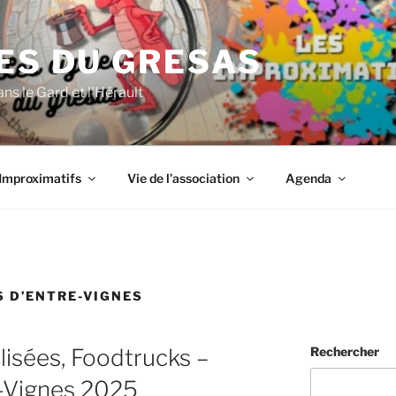
ES DU GRESAS
ns le Gard et l'Hérault
Improximatifs
Vie de l’association
Agenda
 D’ENTRE-VIGNES
lisées, Foodtrucks –
Rechercher
e-Vignes 2025