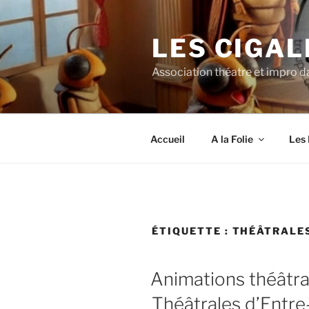
Aller
au
LES CIGAL
contenu
principal
Association théatre et impro da
Accueil
A la Folie
Les 
ÉTIQUETTE :
THÉÂTRALES
Animations théâtra
Théâtrales d’Entr