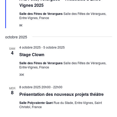
v
e
Vignes 2025
u
n
a
Salle des Fêtes de Verargues
Salle des Fêtes de Vérargues,
e
v
Entre-Vignes, France
a
s
n
8€
É
t
v
octobre 2025
è
4 octobre 2025
-
5 octobre 2025
SAM
n
4
Stage Clown
e
Salle des Fêtes de Verargues
Salle des Fêtes de Vérargues,
m
Entre-Vignes, France
e
30€
n
8 octobre 2025 20h00
-
22h00
t
MER
8
Présentation des nouveaux projets théâtre
s
Salle Polyvalente Quet
Rue du Stade, Entre-Vignes, Saint
Christol, France