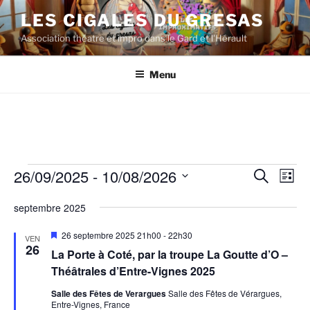
Aller
LES CIGALES DU GRESAS
au
Association théatre et impro dans le Gard et l'Hérault
contenu
principal
Menu
Évènements
26/09/2025
 - 
10/08/2026
R
N
R
L
e
a
e
i
S
c
septembre 2025
s
v
é
c
h
t
i
e
l
h
e
M
26 septembre 2025 21h00
-
22h30
VEN
r
g
e
i
26
e
La Porte à Coté, par la troupe La Goutte d’O –
c
s
a
c
h
e
Théâtrales d’Entre-Vignes 2025
r
t
t
n
e
c
a
Salle des Fêtes de Verargues
Salle des Fêtes de Vérargues,
i
i
v
Entre-Vignes, France