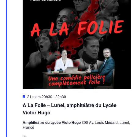
M
21 mars 20h30
-
22h30
i
A La Folie – Lunel, amphitéâtre du Lycée
s
e
Victor Hugo
n
a
Amphitéâtre du Lycée Victo Hugo
300 Av. Louis Médard, Lunel,
v
France
a
n
8€