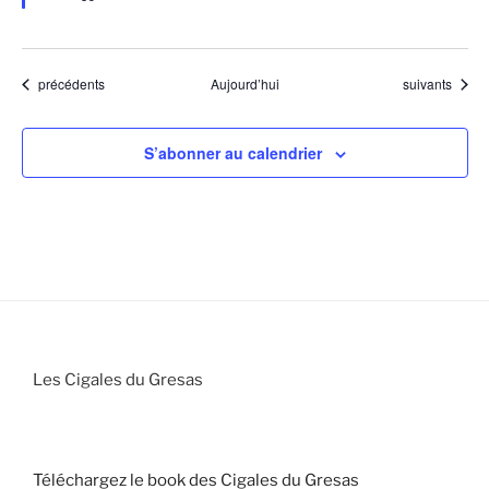
t
Évènements
Évènements
précédents
Aujourd’hui
suivants
S’abonner au calendrier
Les Cigales du Gresas
Téléchargez le book des Cigales du Gresas