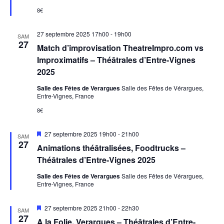
h
o
o
a
n
8€
n
e
n
t
n
d
e
27 septembre 2025 17h00
-
19h00
SAM
e
e
t
27
Match d’improvisation TheatreImpro.com vs
z
v
n
Improximatifs – Théâtrales d’Entre-Vignes
u
u
a
2025
n
e
v
e
Salle des Fêtes de Verargues
Salle des Fêtes de Vérargues,
s
Entre-Vignes, France
d
i
É
a
8€
g
v
t
a
è
e
M
27 septembre 2025 19h00
-
21h00
SAM
n
t
i
27
.
Animations théâtralisées, Foodtrucks –
s
e
i
e
Théâtrales d’Entre-Vignes 2025
m
n
o
a
Salle des Fêtes de Verargues
Salle des Fêtes de Vérargues,
e
n
v
Entre-Vignes, France
n
a
d
n
t
t
M
27 septembre 2025 21h00
-
22h30
e
SAM
i
27
A la Folie, Verargues – Théâtrales d’Entre-
s